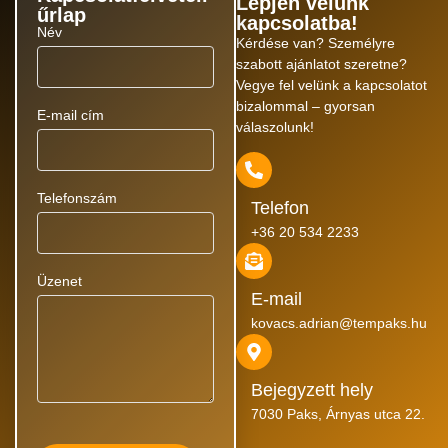
Lépjen velünk
űrlap
kapcsolatba!
Név
Kérdése van? Személyre
szabott ajánlatot szeretne?
Vegye fel velünk a kapcsolatot
bizalommal – gyorsan
E-mail cím
válaszolunk!
Telefonszám
Telefon
+36 20 534 2233
Üzenet
E-mail
kovacs.adrian@tempaks.hu
Bejegyzett hely
7030 Paks, Árnyas utca 22.