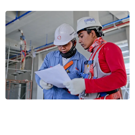
Miért van szükség a
munkavédelemre?
A hatékony és biztonságos munkavégzés alapja a jól működő
munkavédelem. Célja a munkahelyi balesetek, sérülések és
egészségkárosodások megelőzése, valamint a jogszabályi