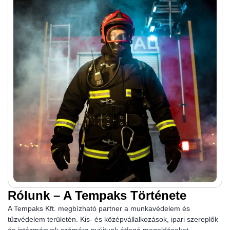
Rólunk – A Tempaks Története
A Tempaks Kft. megbízható partner a munkavédelem és
tűzvédelem területén. Kis- és középvállalkozások, ipari szereplők
és intézmények számára nyújtunk átfogó megoldásokat.