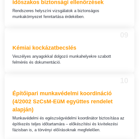
Időszakos biztonsági
ellenőrzések
Rendszeres helyszíni vizsgálatok a biztonságos
munkakörnyezet fenntartása érdekében.
09
Kémiai kockázatbecslés
Veszélyes anyagokkal dolgozó munkahelyekre szabott
felmérés és dokumentáció.
10
Építőipari munkavédelmi koordináció
(4/2002 SzCsM-EüM együttes rendelet
alapján)
Munkavédelmi és egészségvédelmi koordinátor biztosítása az
építkezés teljes időtartamára – előkészítési és kivitelezési
fázisban is, a törvényi előírásoknak megfelelően.