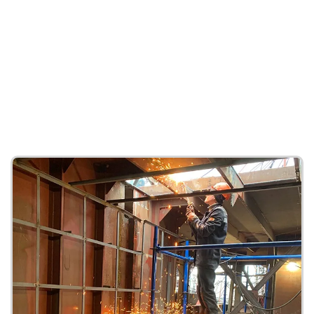
megfelelés biztosítása.
Egy jól kialakított munkavédelmi rendszer nemcsak a dolgozók
testi épségét védi, hanem növeli a munkavállalói elégedettséget,
csökkenti a hiányzások számát, és hosszú távon hozzájárul a
vállalkozás hatékonyságához és fenntarthatóságához is.